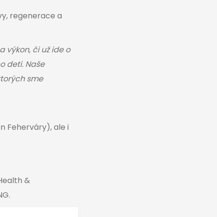
vy, regenerace a
a výkon, či už ide o
o deti. Naše
 ktorých sme
 Feherváry), ale i
Health &
NG.