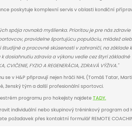
nce poskytuje komplexní servis v oblasti kondiční přípra
ých spája rovnaká myšlienka. Prioritou je pre nás zdravie 
portovcov, pravidelne športujúcu populáciu, mládež aleb
i študijné a pracovné skúsenosti v zahraničí, na základe
a k dosiahnutiu zdravia a výkonu vedie cez štyri základné
KA, CVIČENIE, FYZIO A REGENERÁCIA, ZDRAVÁ VÝŽIVA."
 se v H&P připravují nejen hráči NHL (Tomáš Tatar, Martin
té, ženský tým a další profesionální sportovci.
pestrém programu pro hokejisty najdete
TADY
.
ravit individuální nebo skupinový tréninkový program od
šlete požadavek přes kontaktní formulář REMOTE COACHI