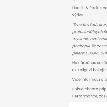
Health & Performa
výživy.
"Sme tím ľudí, ktor
profesionálnych š
myslenie ovplyvnil
pochopili, že cest
piliere: DIAGNOSTI
Na náročnou sezónu
extraligoví hokejis
Více informací o 
Pokud chcete přip
Performance
, za