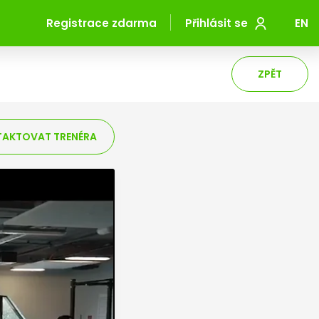
Registrace zdarma
Přihlásit se
EN
ZPĚT
AKTOVAT TRENÉRA