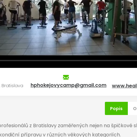
hphokejovycamp@gmail.com
 Bratislava
www.heal
Popis
O
rofesionálů z Bratislavy zaměřených nejen na špičkové 
 kondiční přípravu v různých věkových kategoriích.