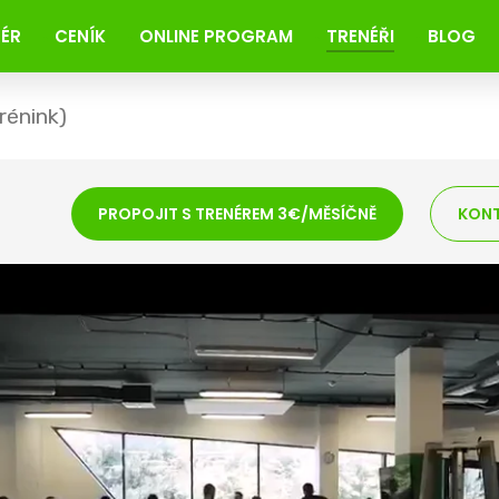
NÉR
CENÍK
ONLINE PROGRAM
TRENÉŘI
BLOG
rénink)
PROPOJIT S TRENÉREM 3€/MĚSÍČNĚ
KONT