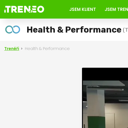
JSEM KLIENT
JSEM TRE
Health & Performance
(T
Trenéři
Health & Performance