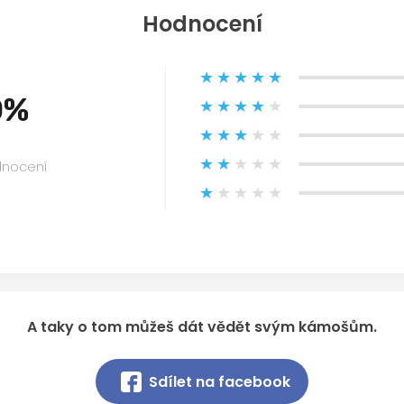
Hodnocení
0%
dnocení
A taky o tom můžeš dát vědět svým kámošům.
Sdílet na facebook