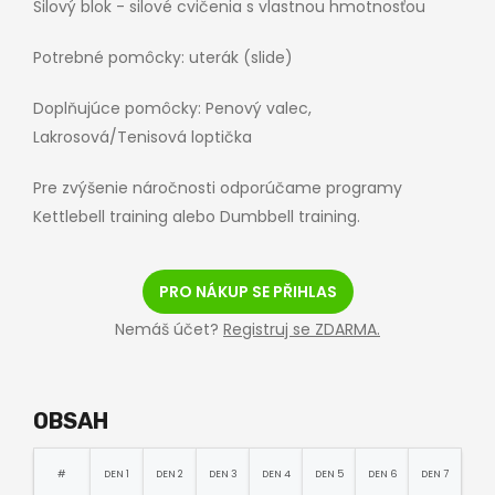
Silový blok - silové cvičenia s vlastnou hmotnosťou
Potrebné pomôcky: uterák (slide)
Doplňujúce pomôcky: Penový valec,
Lakrosová/Tenisová loptička
Pre zvýšenie náročnosti odporúčame programy
Kettlebell training alebo Dumbbell training.
PRO NÁKUP SE PŘIHLAS
Nemáš účet?
Registruj se ZDARMA.
OBSAH
#
DEN 1
DEN 2
DEN 3
DEN 4
DEN 5
DEN 6
DEN 7