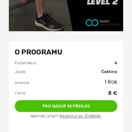
O PROGRAMU
Počet lekcí:
4
Jazyk:
Čeština
1 Rok
Licence:
8 €
Cena:
PRO NÁKUP SE PŘIHLAS
Nemáš účet?
Registruj se ZDARMA.