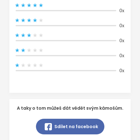
0x
0x
0x
0x
0x
A taky o tom můžeš dát vědět svým kámošům.
Sdílet na facebook