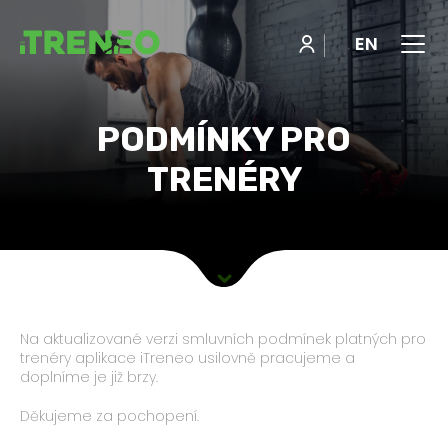
Menu
EN
PODMÍNKY PRO
TRENÉRY
Na aktualizované verzi smluvních podmínek platných pro
trenéry aplikace iTreneo usilovně pracujeme a
doplníme je již brzy.
Děkujeme za pochopení.