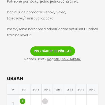
Potrebné pomôcky: jedna jednoručná činka
Doplňujúce pomôcky: Penový valec,
Lakrosová/Tenisová loptička
Pre zvýšenie náročnosti odporúčame vyskúšať Dumbell
training level 2.
PRO NÁKUP SE PŘIHLAS
Nemáš účet?
Registruj se ZDARMA.
OBSAH
#
DEN 1
DEN 2
DEN 3
DEN 4
DEN 5
DEN 6
DEN 7