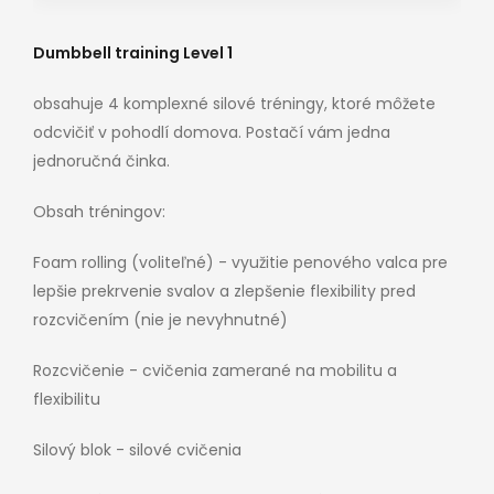
Dumbbell training Level 1
obsahuje 4 komplexné silové tréningy, ktoré môžete
odcvičiť v pohodlí domova. Postačí vám jedna
jednoručná činka.
Obsah tréningov:
Foam rolling (voliteľné) - využitie penového valca pre
lepšie prekrvenie svalov a zlepšenie flexibility pred
rozcvičením (nie je nevyhnutné)
Rozcvičenie - cvičenia zamerané na mobilitu a
flexibilitu
Silový blok - silové cvičenia