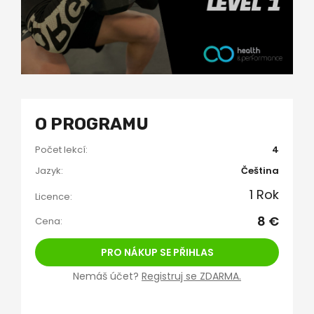
O PROGRAMU
Počet lekcí:
4
Jazyk:
Čeština
1 Rok
Licence:
8 €
Cena:
PRO NÁKUP SE PŘIHLAS
Nemáš účet?
Registruj se ZDARMA.