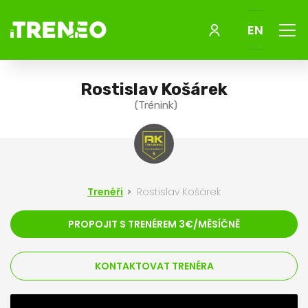
Menu
EN
Rostislav Košárek
(Trénink)
Trenéři
Rostislav Košárek
PROPOJIT S TRENÉREM 3€/MĚSÍČNĚ
KONTAKTOVAT TRENÉRA