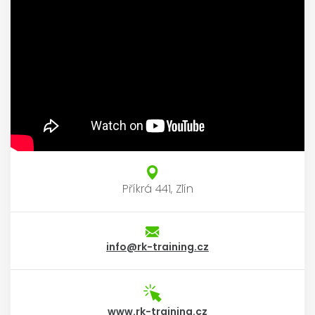
Příkrá 441, Zlín
info@rk-training.cz
www.rk-training.cz