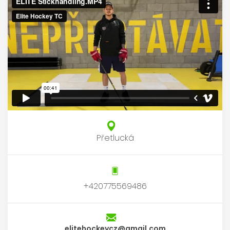
Přetlucká
+420775569486
elitehockeycz@gmail.com