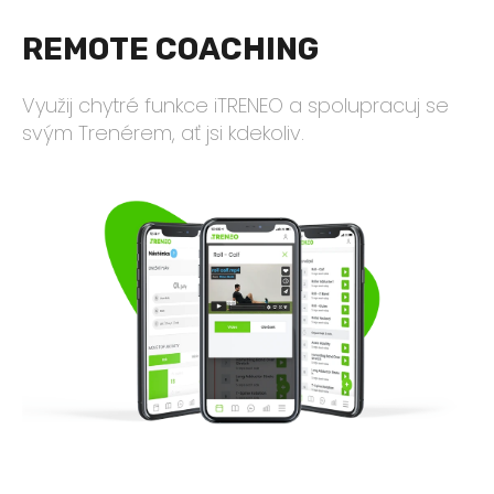
REMOTE COACHING
Využij chytré funkce iTRENEO a spolupracuj se
svým Trenérem, ať jsi kdekoliv.