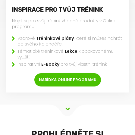
INSPIRACE PRO TVŮJ TRÉNINK
Najdi si pro svůj trénink vhodné produkty v Online
programu
Vzorové
Tréninkové plány
, které si můžeš nahrát
do svého Kalendáře.
Tématické tréninkové
Lekce
k opakovanému
využití.
Inspirativní
E-Booky
pro tvůj vlastní trénink.
NABÍDKA ONLINE PROGRAMU
PROHLÉDNĚTE SI