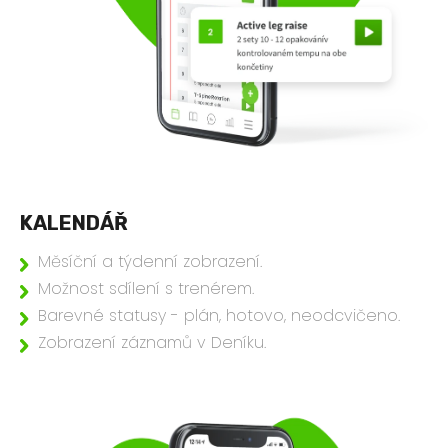
KALENDÁŘ
Měsíční a týdenní zobrazení.
Možnost sdílení s trenérem.
Barevné statusy - plán, hotovo, neodcvičeno.
Zobrazení záznamů v Deníku.