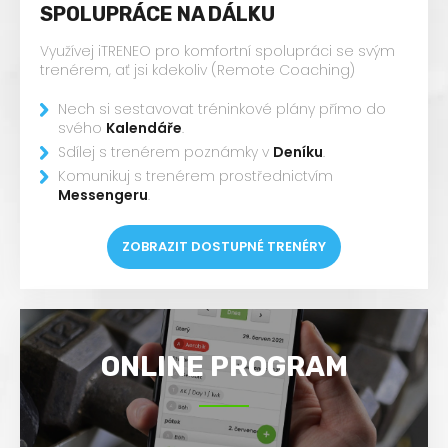
SPOLUPRÁCE NA DÁLKU
Využívej iTRENEO pro komfortní spolupráci se svým
trenérem, ať jsi kdekoliv (Remote Coaching)
Nech si sestavovat tréninkové plány přímo do
svého
Kalendáře
.
Sdílej s trenérem poznámky v
Deníku
.
Komunikuj s trenérem prostřednictvím
Messengeru
.
ZOBRAZIT DOSTUPNÉ TRENÉRY
ONLINE PROGRAM