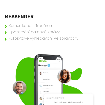
MESSENGER
Komunikace s Trenérem.
Upozornění na nové zprávy.
Fulltextové vyhledávání ve zprávách.