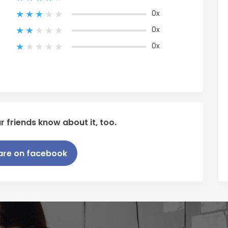
0x
0x
0x
r friends know about it, too.
are on facebook