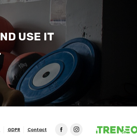
ND USE IT
.
s
GDPR
Contact