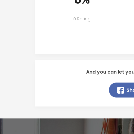
0 Rating
And you can let you
Sh