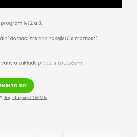
program lvl 2 a 3.
ální domácí trénink hokejistů s možností
 váhy a základy práce s kotoučem.
GN IN TO BUY
t?
Registruj se ZDARMA.