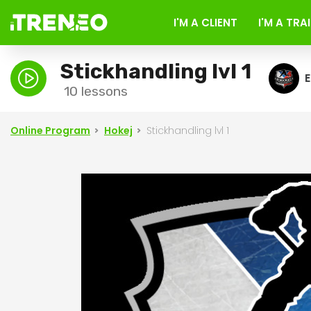
I'M A CLIENT
I'M A TRA
Stickhandling lvl 1
E
10 lessons
Online Program
Hokej
Stickhandling lvl 1